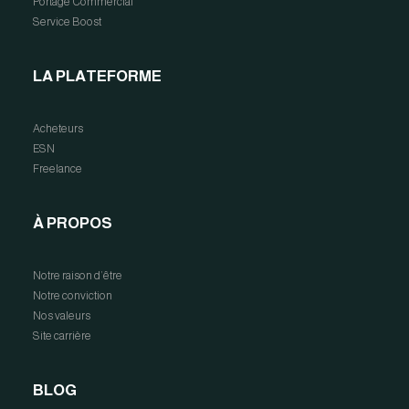
Portage Commercial
Service Boost
LA PLATEFORME
Acheteurs
ESN
Freelance
À PROPOS
Notre raison d’être
Notre conviction
Nos valeurs
Site carrière
BLOG