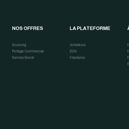
NOS OFFRES
LA PLATEFORME
Sourcing
Acheteurs
N
Portage Commercial
ESN
N
Service Boost
Freelance
N
S