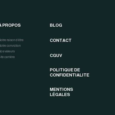
À PROPOS
BLOG
CONTACT
otre raison d’être
otre conviction
os valeurs
CGUV
ite carrière
POLITIQUE DE
CONFIDENTIALITE
MENTIONS
LÉGALES