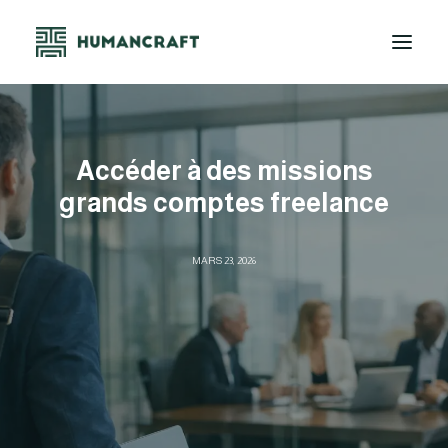
NEEDZ+
Accéder à des missions
NOS OFFRES
grands comptes freelance
LA PLATEFORME
À PROPOS
MARS 23, 2026
CONTACT
DEMO
SE CONNECTER